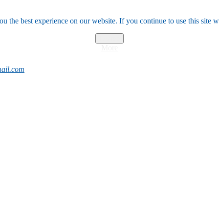
u the best experience on our website. If you continue to use this site w
I Agree
More
ail.com