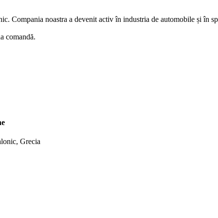
nic
.
Compania noastra a
devenit
activ
în industria
de automobile
și
în sp
 la comandă
.
ne
alonic,
Grecia