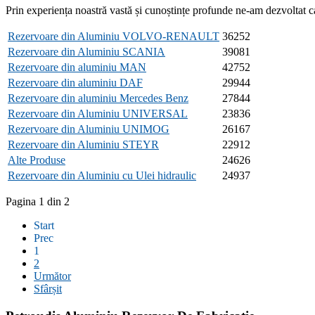
Prin
experiența noastră
vastă și
cunoștințe
profunde
ne-am
dezvoltat
c
Rezervoare din Aluminiu VOLVO-RENAULT
36252
Rezervoare din Aluminiu SCANIA
39081
Rezervoare din aluminiu MAN
42752
Rezervoare din aluminiu DAF
29944
Rezervoare din aluminiu Mercedes Benz
27844
Rezervoare din Aluminiu UNIVERSAL
23836
Rezervoare din Aluminiu UNIMOG
26167
Rezervoare din Aluminiu STEYR
22912
Alte Produse
24626
Rezervoare din Aluminiu cu Ulei hidraulic
24937
Pagina 1 din 2
Start
Prec
1
2
Următor
Sfârșit