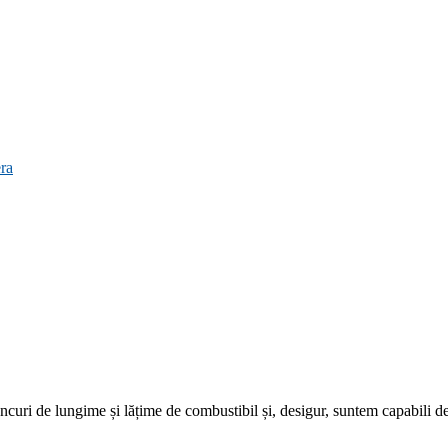
ra
ancuri
de lungime și
lățime
de combustibil
și
, desigur, suntem
capabili
de