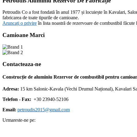
Petroudis
Aluminiu
Rezervor
De Fabricație
Petroudis
Co a fost
fondată în anul
1977 și
locuiește în
Kavalari
,
Salo
fabricarea de
toate
tipurile de camioane
.
Aruncați o privire
în
lista noastră de
rezervoare de combustibil
făcute
Camioane Marci
Contacteaza-ne
Construcție de
aluminiu
Rezervor
de combustibil
pentru
camioa
Adresa:
15 km Salonic-Kavala (
Vechi Drumul Național
),
Kavalari S
Telefon - Fax:
+30 23940-52106
Email:
petroudis2015@gmail.com
Urmareste-ne pe: