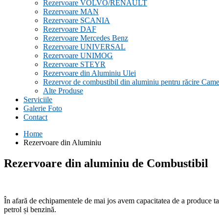
Rezervoare VOLVO/RENAULT
Rezervoare MAN
Rezervoare SCANIA
Rezervoare DAF
Rezervoare Mercedes Benz
Rezervoare UNIVERSAL
Rezervoare UNIMOG
Rezervoare STEYR
Rezervoare din Aluminiu Ulei
Rezervor de combustibil din aluminiu pentru răcire Came
Alte Produse
Serviciile
Galerie Foto
Contact
Home
Rezervoare din Aluminiu
Rezervoare din aluminiu de Combustibil
În afară de
echipamentele
de mai jos
avem capacitatea
de a produce
t
petrol și
benzină
.